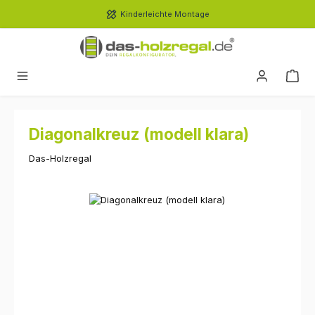
Zum Hauptinhalt springen
Kinderleichte Montage
Diagonalkreuz (modell klara)
Das-Holzregal
Bildergalerie überspringen