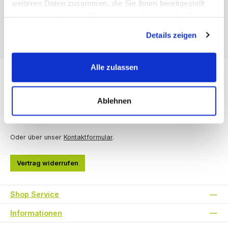
weiteren Daten zusammen, die Sie ihnen bereitgestellt
haben oder die sie im Rahmen Ihrer Nutzung der Dienste
gesammelt haben.
Details zeigen
Service-Hotline
Alle zulassen
Unterstützung und Beratung unter:
02561 - 909 22 66
Ablehnen
Mo-Do, 09:00 - 15:00 Uhr
Fr. 09:00 - 12:00 Uhr
Oder über unser
Kontaktformular
.
Vertrag widerrufen
Shop Service
Informationen