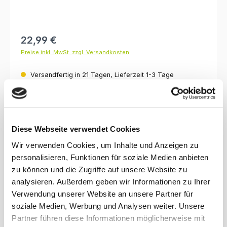
Regulärer Preis:
22,99 €
Preise inkl. MwSt. zzgl. Versandkosten
Versandfertig in 21 Tagen, Lieferzeit 1-3 Tage
Produkt Anzahl: Gib den gewünschten Wert ein oder benutze die Schaltfl
In den Warenkorb
Produktnummer:
klara
Diese Webseite verwendet Cookies
Wir verwenden Cookies, um Inhalte und Anzeigen zu
personalisieren, Funktionen für soziale Medien anbieten
Beschreibung
zu können und die Zugriffe auf unsere Website zu
Das Diagonalkreuz ist die richtige Stützart bei einer
analysieren. Außerdem geben wir Informationen zu Ihrer
Vorwandmontage. Zum Beispiel als Lagerregal, Archivregal,
Verwendung unserer Website an unsere Partner für
Verkaufsreg…
Mehr
soziale Medien, Werbung und Analysen weiter. Unsere
Partner führen diese Informationen möglicherweise mit
Bewertungen