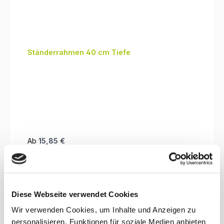
Ständerrahmen 40 cm Tiefe
Regulärer Preis:
Ab
15,85 €
Preise inkl. MwSt. zzgl. Versandkosten
Details
Diese Webseite verwendet Cookies
Wir verwenden Cookies, um Inhalte und Anzeigen zu
personalisieren, Funktionen für soziale Medien anbieten