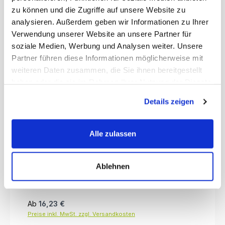
zu können und die Zugriffe auf unsere Website zu
analysieren. Außerdem geben wir Informationen zu Ihrer
Verwendung unserer Website an unsere Partner für
soziale Medien, Werbung und Analysen weiter. Unsere
Partner führen diese Informationen möglicherweise mit
weiteren Daten zusammen, die Sie ihnen bereitgestellt
haben oder die sie im Rahmen Ihrer Nutzung der Dienste
gesammelt haben.
Details zeigen
Ständerrahmen 50 cm Tiefe
Alle zulassen
Ablehnen
Regulärer Preis:
Ab
16,23 €
Preise inkl. MwSt. zzgl. Versandkosten