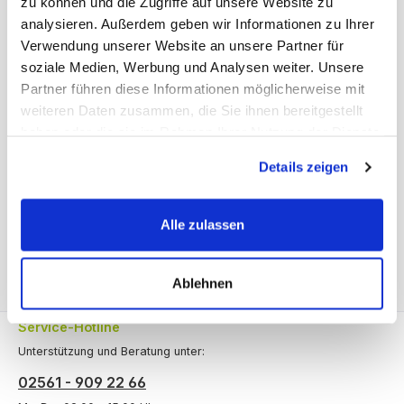
zu können und die Zugriffe auf unsere Website zu
analysieren. Außerdem geben wir Informationen zu Ihrer
Produktnummer:
20.500.400.k
Verwendung unserer Website an unsere Partner für
soziale Medien, Werbung und Analysen weiter. Unsere
Partner führen diese Informationen möglicherweise mit
Beschreibung
weiteren Daten zusammen, die Sie ihnen bereitgestellt
Fachboden für das-Holzregal 400 mm tief. Dieser Fachboden
haben oder die sie im Rahmen Ihrer Nutzung der Dienste
eignet sich optimal zur Lagerung von Ordner, Archiv, Akten,
gesammelt haben.
Schuhe…
Mehr
Details zeigen
Bewertungen
Alle zulassen
Ablehnen
Service-Hotline
Unterstützung und Beratung unter:
02561 - 909 22 66