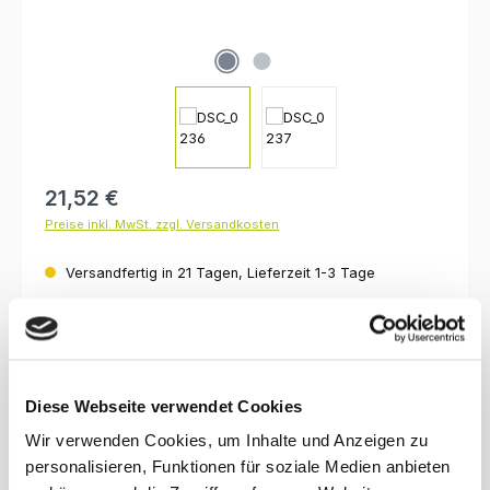
Regulärer Preis:
21,52 €
Preise inkl. MwSt. zzgl. Versandkosten
Versandfertig in 21 Tagen, Lieferzeit 1-3 Tage
auswählen
Breite
50 cm
70 cm
80 cm
100 cm
120 cm
auswählen
Oberfläche
Diese Webseite verwendet Cookies
lackiert, klar
unbehandelt
Wir verwenden Cookies, um Inhalte und Anzeigen zu
Produkt Anzahl: Gib den gewünschten Wert ein oder benutze die Schaltfl
personalisieren, Funktionen für soziale Medien anbieten
In den Warenkorb