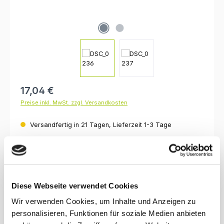
Regulärer Preis:
17,04 €
Preise inkl. MwSt. zzgl. Versandkosten
Versandfertig in 21 Tagen, Lieferzeit 1-3 Tage
auswählen
Breite
50 cm
70 cm
80 cm
100 cm
120 cm
auswählen
Oberfläche
Diese Webseite verwendet Cookies
lackiert, klar
unbehandelt
Wir verwenden Cookies, um Inhalte und Anzeigen zu
Produkt Anzahl: Gib den gewünschten Wert ein oder benutze die Schaltfl
personalisieren, Funktionen für soziale Medien anbieten
In den Warenkorb