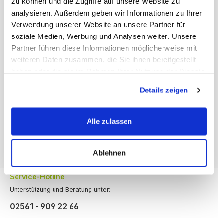
zu können und die Zugriffe auf unsere Website zu
analysieren. Außerdem geben wir Informationen zu Ihrer
Produktnummer:
20.500.500.u
Verwendung unserer Website an unsere Partner für
soziale Medien, Werbung und Analysen weiter. Unsere
Partner führen diese Informationen möglicherweise mit
Beschreibung
weiteren Daten zusammen, die Sie ihnen bereitgestellt
Fachboden für das-Holzregal 500 mm tief. Dieser Fachboden
haben oder die sie im Rahmen Ihrer Nutzung der Dienste
eignet sich optimal zur beidseitigen Nutzung, zur Lagerung
gesammelt haben.
von Dek…
Mehr
Details zeigen
Bewertungen
Alle zulassen
Ablehnen
Service-Hotline
Unterstützung und Beratung unter:
02561 - 909 22 66