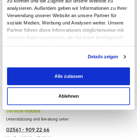
zu können und die Zugriffe auf unsere Website zu
analysieren. Außerdem geben wir Informationen zu Ihrer
Produktnummer:
20.700.600.u
Verwendung unserer Website an unsere Partner für
soziale Medien, Werbung und Analysen weiter. Unsere
Partner führen diese Informationen möglicherweise mit
Beschreibung
weiteren Daten zusammen, die Sie ihnen bereitgestellt
Fachboden für das-Holzregal 600 mm tief. Dieser Fachboden
haben oder die sie im Rahmen Ihrer Nutzung der Dienste
eignet sich optimal zur beidseitigen Nutzung, zur Lagerung
gesammelt haben.
von Mus…
Mehr
Details zeigen
Bewertungen
Alle zulassen
Ablehnen
Service-Hotline
Unterstützung und Beratung unter:
02561 - 909 22 66