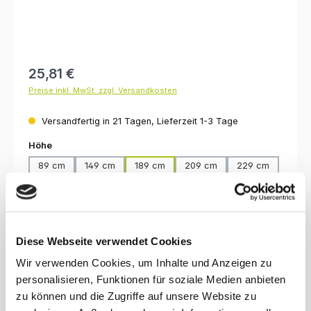
Regulärer Preis:
25,81 €
Preise inkl. MwSt. zzgl. Versandkosten
Versandfertig in 21 Tagen, Lieferzeit 1-3 Tage
auswählen
Höhe
89 cm
149 cm
189 cm
209 cm
229 cm
249 cm
259 cm
289 cm
auswählen
Oberfläche
lackiert, klar
unbehandelt
Diese Webseite verwendet Cookies
Produkt Anzahl: Gib den gewünschten Wert ein oder benutze die Schaltfl
Wir verwenden Cookies, um Inhalte und Anzeigen zu
In den Warenkorb
personalisieren, Funktionen für soziale Medien anbieten
zu können und die Zugriffe auf unsere Website zu
Produktnummer:
1890.35.500.u