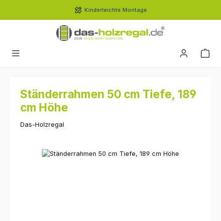
Zum Hauptinhalt springen
Kinderleichte Montage
Ständerrahmen 50 cm Tiefe, 189
cm Höhe
Das-Holzregal
Bildergalerie überspringen