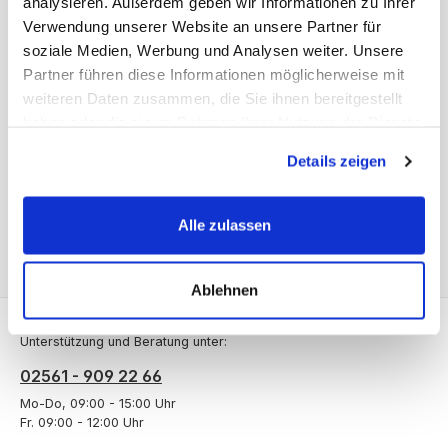
analysieren. Außerdem geben wir Informationen zu Ihrer
Verwendung unserer Website an unsere Partner für
soziale Medien, Werbung und Analysen weiter. Unsere
Beschreibung
Partner führen diese Informationen möglicherweise mit
Ständerrahmen 500 mm tief. Die Regalständer aus massivem
weiteren Daten zusammen, die Sie ihnen bereitgestellt
Fichtenholz (circa 35 x 45 Millimeter) haben Bohrungen im
haben oder die sie im Rahmen Ihrer Nutzung der Dienste
Abstand…
Mehr
gesammelt haben.
Details zeigen
Bewertungen
Alle zulassen
Ablehnen
Service-Hotline
Unterstützung und Beratung unter:
02561 - 909 22 66
Mo-Do, 09:00 - 15:00 Uhr
Fr. 09:00 - 12:00 Uhr