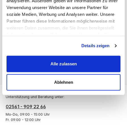
analysieren. Außerdem geben wir Informationen zu Ihrer
Verwendung unserer Website an unsere Partner für
soziale Medien, Werbung und Analysen weiter. Unsere
Beschreibung
Partner führen diese Informationen möglicherweise mit
Ständerrahmen 600mm tief. Die Regalständer aus massivem
weiteren Daten zusammen, die Sie ihnen bereitgestellt
Fichtenholz (circa 35 x 45 Millimeter) haben Bohrungen im
haben oder die sie im Rahmen Ihrer Nutzung der Dienste
Abstand vo…
Mehr
gesammelt haben.
Details zeigen
Bewertungen
Alle zulassen
Ablehnen
Service-Hotline
Unterstützung und Beratung unter:
02561 - 909 22 66
Mo-Do, 09:00 - 15:00 Uhr
Fr. 09:00 - 12:00 Uhr