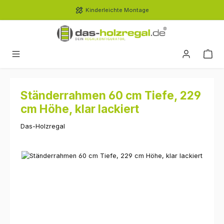
Zum Hauptinhalt springen
Kinderleichte Montage
Ständerrahmen 60 cm Tiefe, 229
cm Höhe, klar lackiert
Das-Holzregal
Bildergalerie überspringen