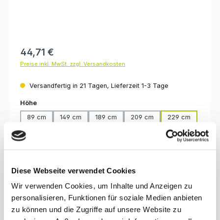
Regulärer Preis:
44,71 €
Preise inkl. MwSt. zzgl. Versandkosten
Versandfertig in 21 Tagen, Lieferzeit 1-3 Tage
auswählen
Höhe
89 cm
149 cm
189 cm
209 cm
229 cm
249 cm
259 cm
289 cm
auswählen
Oberfläche
lackiert, klar
unbehandelt
Diese Webseite verwendet Cookies
Produkt Anzahl: Gib den gewünschten Wert ein oder benutze die Schaltfl
Wir verwenden Cookies, um Inhalte und Anzeigen zu
In den Warenkorb
personalisieren, Funktionen für soziale Medien anbieten
zu können und die Zugriffe auf unsere Website zu
Produktnummer:
2290.35.600.k