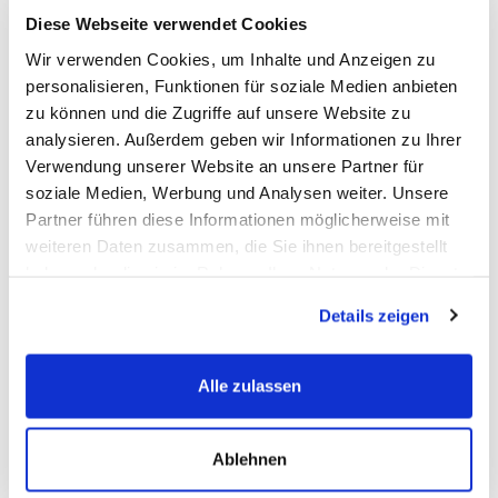
Diese Webseite verwendet Cookies
Büro oder Verkaufsfläche
Wir verwenden Cookies, um Inhalte und Anzeigen zu
Ein Regal, das gut aussieht und richtig was trägt. Ideal für Shops,
personalisieren, Funktionen für soziale Medien anbieten
Hofläden oder Ausstellungsräume – macht einen sauberen
Eindruck und hält ordentlich was aus.
zu können und die Zugriffe auf unsere Website zu
analysieren. Außerdem geben wir Informationen zu Ihrer
Verwendung unserer Website an unsere Partner für
Jetzt konfigurieren
soziale Medien, Werbung und Analysen weiter. Unsere
Partner führen diese Informationen möglicherweise mit
Niedrig-Lagerflächen (bspw. 3m
weiteren Daten zusammen, die Sie ihnen bereitgestellt
Deckenhöhe)
haben oder die sie im Rahmen Ihrer Nutzung der Dienste
gesammelt haben.
Nicht jeder hat (oder braucht) Hallenhöhe – unser Holzregal ist
Details zeigen
wie gemacht für Lagerräume mit niedriger Decke. Du nutzt die
Höhe trotzdem perfekt aus – ganz ohne Lücken, ganz ohne
Kompromisse.
Alle zulassen
Jetzt konfigurieren
Ablehnen