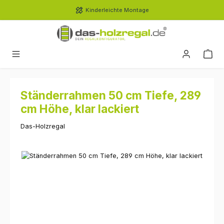
Zum Hauptinhalt springen
Kinderleichte Montage
Ständerrahmen 50 cm Tiefe, 289
cm Höhe, klar lackiert
Das-Holzregal
Bildergalerie überspringen