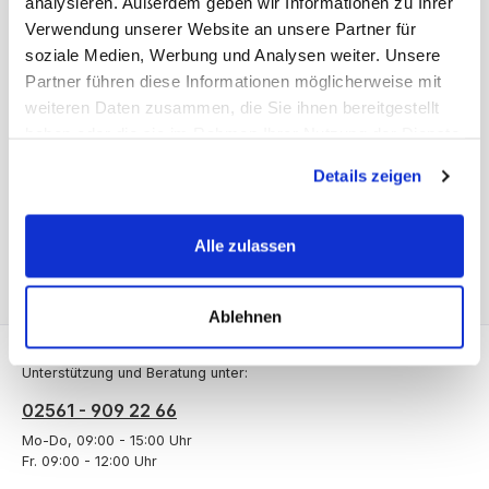
analysieren. Außerdem geben wir Informationen zu Ihrer
Verwendung unserer Website an unsere Partner für
soziale Medien, Werbung und Analysen weiter. Unsere
Beschreibung
Partner führen diese Informationen möglicherweise mit
Ständerrahmen 500 mm tief. Die Regalständer aus massivem
weiteren Daten zusammen, die Sie ihnen bereitgestellt
Fichtenholz (circa 35 x 45 Millimeter) haben Bohrungen im
haben oder die sie im Rahmen Ihrer Nutzung der Dienste
Abstand…
Mehr
gesammelt haben.
Details zeigen
Bewertungen
Alle zulassen
Ablehnen
Service-Hotline
Unterstützung und Beratung unter:
02561 - 909 22 66
Mo-Do, 09:00 - 15:00 Uhr
Fr. 09:00 - 12:00 Uhr