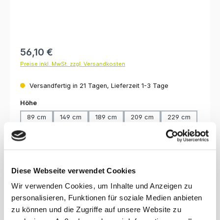
Regulärer Preis:
56,10 €
Preise inkl. MwSt. zzgl. Versandkosten
Versandfertig in 21 Tagen, Lieferzeit 1-3 Tage
auswählen
Höhe
89 cm
149 cm
189 cm
209 cm
229 cm
249 cm
259 cm
289 cm
auswählen
Oberfläche
lackiert, klar
unbehandelt
Diese Webseite verwendet Cookies
Produkt Anzahl: Gib den gewünschten Wert ein oder benutze die Schaltfl
Wir verwenden Cookies, um Inhalte und Anzeigen zu
In den Warenkorb
personalisieren, Funktionen für soziale Medien anbieten
zu können und die Zugriffe auf unsere Website zu
Produktnummer:
2890.35.500.k