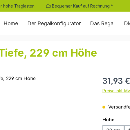
r hohe Traglasten
Bequemer Kauf auf Rechnung *
Home
Der Regalkonfigurator
Das Regal
Di
Tiefe, 229 cm Höhe
Regulärer Pr
31,93 
Preise inkl. M
Versandfer
auswä
Höhe