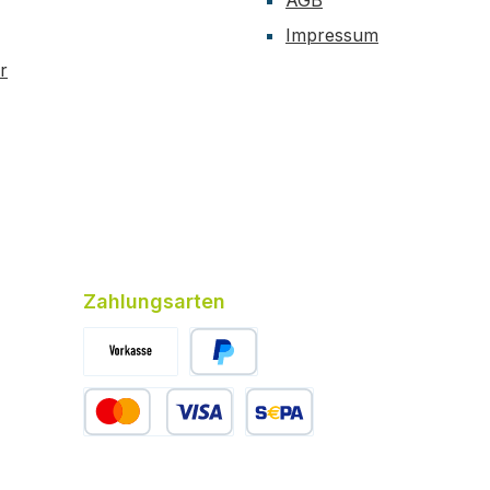
AGB
Impressum
r
Zahlungsarten
Vorkasse (-4% Rabatt)
PayPal
Kredit- oder Debitkarte
SEPA Lastschrift