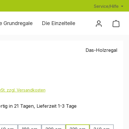
Service/Hilfe
e Grundregale
Die Einzelteile
Die Montageanlei
Das-Holzregal
eis:
€
wSt. zzgl. Versandkosten
tig in 21 Tagen, Lieferzeit 1-3 Tage
hlen