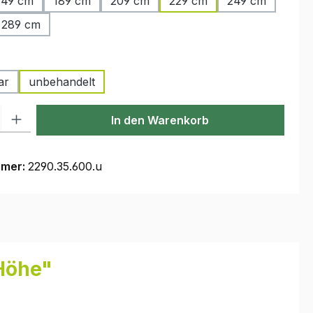
149 cm
189 cm
209 cm
229 cm
249 cm
289 cm
auswählen
ar
unbehandelt
l: Gib den gewünschten Wert ein oder benutze die Schaltflächen um
In den Warenkorb
mmer:
2290.35.600.u
Höhe"