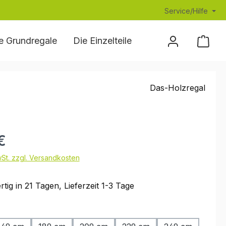
Service/Hilfe
e Grundregale
Die Einzelteile
Die Montageanlei
Das-Holzregal
eis:
€
wSt. zzgl. Versandkosten
tig in 21 Tagen, Lieferzeit 1-3 Tage
hlen