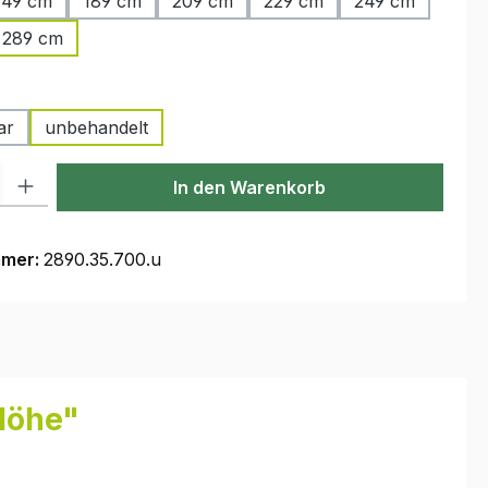
149 cm
189 cm
209 cm
229 cm
249 cm
289 cm
auswählen
ar
unbehandelt
l: Gib den gewünschten Wert ein oder benutze die Schaltflächen um
In den Warenkorb
mmer:
2890.35.700.u
Höhe"