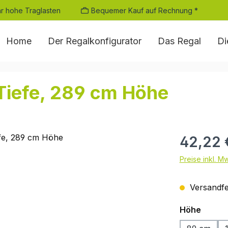
r hohe Traglasten
Bequemer Kauf auf Rechnung *
Home
Der Regalkonfigurator
Das Regal
Di
Tiefe, 289 cm Höhe
Regulärer Pr
42,22 
Preise inkl. M
Versandfer
auswä
Höhe