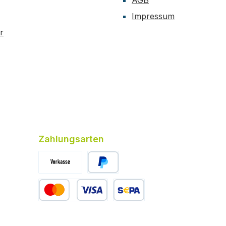
AGB
Impressum
r
Zahlungsarten
Vorkasse (-4% Rabatt)
PayPal
Kredit- oder Debitkarte
SEPA Lastschrift